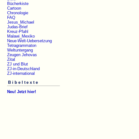
Bücherkiste
Cartoon
Chronologie
FAQ
Jesus_Michael
Judas-Brief
Kreuz-Pfahl
Malawi_Mexiko
Neue-Welt-Uebersetzung
Tetragrammaton
Weltuntergang
Zeugen Jehovas
Zitat
ZJ und Blut
ZJ-in-Deutschland
ZJ-international
Bibeltexte
Neu! Jetzt hier!