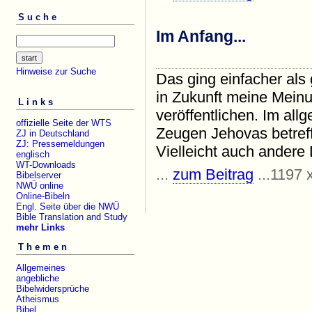
Suche
Im Anfang...
Hinweise zur Suche
Das ging einfacher als
in Zukunft meine Mein
Links
veröffentlichen. Im al
offizielle Seite der WTS
Zeugen Jehovas betreff
ZJ in Deutschland
ZJ: Pressemeldungen
Vielleicht auch andere 
englisch
WT-Downloads
...
zum Beitrag
...1197 
Bibelserver
NWÜ online
Online-Bibeln
Engl. Seite über die NWÜ
Bible Translation and Study
mehr Links
Themen
Allgemeines
angebliche
Bibelwidersprüche
Atheismus
Bibel