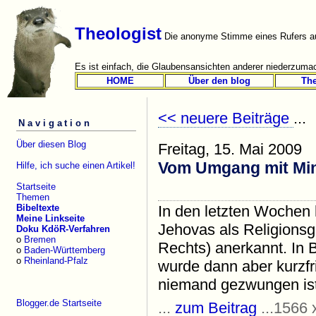
Theologist
Die anonyme Stimme eines Rufers au
Es ist einfach, die Glaubensansichten anderer niederzumac
HOME
Über den blog
Th
<< neuere Beiträge
...
Navigation
Über diesen Blog
Freitag, 15. Mai 2009
Vom Umgang mit Min
Hilfe, ich suche einen Artikel!
Startseite
Themen
Bibeltexte
In den letzten Wochen
Meine Linkseite
Jehovas als Religionsg
Doku KdöR-Verfahren
o
Bremen
Rechts) anerkannt. In
o
Baden-Württemberg
o
Rheinland-Pfalz
wurde dann aber kurzfr
niemand gezwungen ist,
Blogger.de Startseite
...
zum Beitrag
...1566 