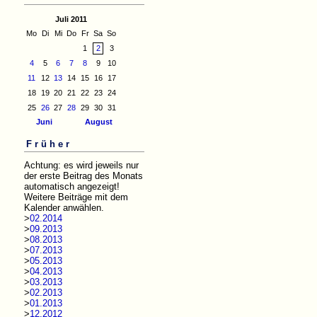
Juli 2011
Mo
Di
Mi
Do
Fr
Sa
So
1
2
3
4
5
6
7
8
9
10
11
12
13
14
15
16
17
18
19
20
21
22
23
24
25
26
27
28
29
30
31
Juni
August
Früher
Achtung: es wird jeweils nur
der erste Beitrag des Monats
automatisch angezeigt!
Weitere Beiträge mit dem
Kalender anwählen.
>
02.2014
>
09.2013
>
08.2013
>
07.2013
>
05.2013
>
04.2013
>
03.2013
>
02.2013
>
01.2013
>
12.2012