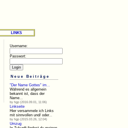
LINKS
Username:
Passwort:
Neue Beiträge
"Der Name Gottes" im...
Während es allgemein
bekannt ist, dass der
Name...
by hgp (2016.09.01, 11:06)
Linkseite
Hier versammele ich Links
mit sinnvollen und/ oder...
by hgp (2015.03.26, 12:04)
Umzug
In Zukunft findest du meinen