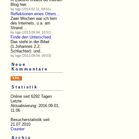
Blog hier.
by hgp (2014.02.11, 09:01)
Reflektionen eines Otters...
Zwei Wochen war ich fern
des Internets, u.a. am
Strand....
by hgp (2013.09.04, 10:51)
Finde den Unterschied
Das steht in der Bibel
(1.Johannes 2,2;
Schlachter): und...
by hgp (2013.09.04, 09:03)
Neue
Kommentare
Statistik
Online seit 6292 Tagen
Letzte
Aktualisierung: 2016.09.01,
11:06
Besucherstatistik seit
21.07.2010
Counter
Archiv