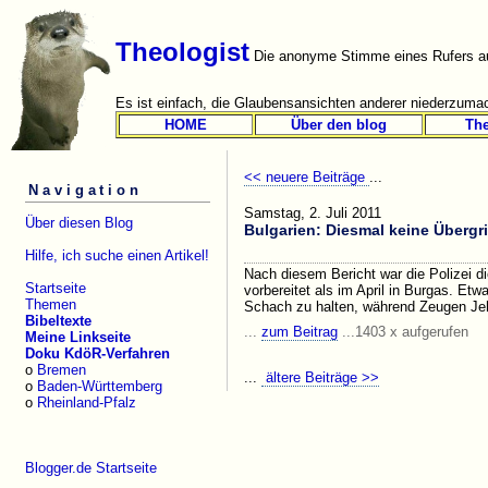
Theologist
Die anonyme Stimme eines Rufers au
Es ist einfach, die Glaubensansichten anderer niederzumac
HOME
Über den blog
Th
<< neuere Beiträge
...
Navigation
Samstag, 2. Juli 2011
Über diesen Blog
Bulgarien: Diesmal keine Übergri
Hilfe, ich suche einen Artikel!
Nach diesem Bericht war die Polizei d
Startseite
vorbereitet als im April in Burgas. E
Themen
Schach zu halten, während Zeugen Jeh
Bibeltexte
...
zum Beitrag
...1403 x aufgerufen
Meine Linkseite
Doku KdöR-Verfahren
o
Bremen
...
ältere Beiträge >>
o
Baden-Württemberg
o
Rheinland-Pfalz
Blogger.de Startseite