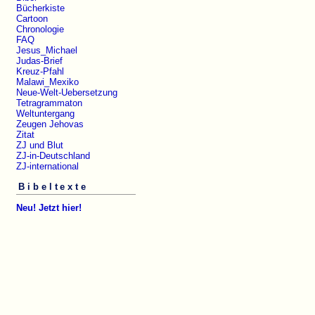
Bücherkiste
Cartoon
Chronologie
FAQ
Jesus_Michael
Judas-Brief
Kreuz-Pfahl
Malawi_Mexiko
Neue-Welt-Uebersetzung
Tetragrammaton
Weltuntergang
Zeugen Jehovas
Zitat
ZJ und Blut
ZJ-in-Deutschland
ZJ-international
Bibeltexte
Neu! Jetzt hier!