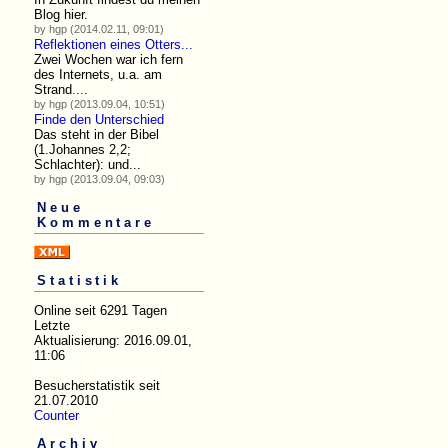
Blog hier.
by hgp (2014.02.11, 09:01)
Reflektionen eines Otters...
Zwei Wochen war ich fern
des Internets, u.a. am
Strand....
by hgp (2013.09.04, 10:51)
Finde den Unterschied
Das steht in der Bibel
(1.Johannes 2,2;
Schlachter): und...
by hgp (2013.09.04, 09:03)
Neue
Kommentare
Statistik
Online seit 6291 Tagen
Letzte
Aktualisierung: 2016.09.01,
11:06
Besucherstatistik seit
21.07.2010
Counter
Archiv