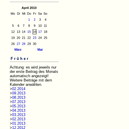
April 2010
Mo
Di
Mi
Do
Fr
Sa
So
1
2
3
4
5
6
7
8
9
10
11
12
13
14
15
16
17
18
19
20
21
22
23
24
25
26
27
28
29
30
März
Mai
Früher
Achtung: es wird jeweils nur
der erste Beitrag des Monats
automatisch angezeigt!
Weitere Beiträge mit dem
Kalender anwählen.
>
02.2014
>
09.2013
>
08.2013
>
07.2013
>
05.2013
>
04.2013
>
03.2013
>
02.2013
>
01.2013
>
12.2012