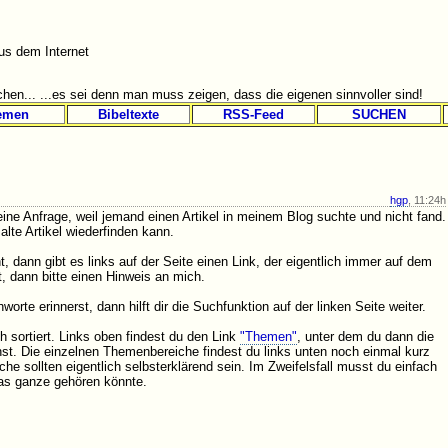
s dem Internet
hen... ...es sei denn man muss zeigen, dass die eigenen sinnvoller sind!
emen
Bibeltexte
RSS-Feed
SUCHEN
hgp
, 11:24h
eine Anfrage, weil jemand einen Artikel in meinem Blog suchte und nicht fand.
alte Artikel wiederfinden kann.
 dann gibt es links auf der Seite einen Link, der eigentlich immer auf dem
t, dann bitte einen Hinweis an mich.
rte erinnerst, dann hilft dir die Suchfunktion auf der linken Seite weiter.
 sortiert. Links oben findest du den Link
"Themen"
, unter dem du dann die
st. Die einzelnen Themenbereiche findest du links unten noch einmal kurz
he sollten eigentlich selbsterklärend sein. Im Zweifelsfall musst du einfach
as ganze gehören könnte.