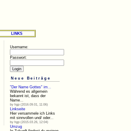
LINKS
Username:
Passwort:
Neue Beiträge
"Der Name Gottes" im...
Während es allgemein
bekannt ist, dass der
Name...
by hgp (2016.09.01, 11:06)
Linkseite
Hier versammele ich Links
mit sinnvollen und/ oder...
by hgp (2015.03.26, 12:04)
Umzug
In Zukunft findest du meinen