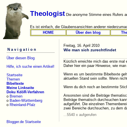
Theologist
Die anonyme Stimme eines Rufers au
Es ist einfach, die Glaubensansichten anderer niederzumac
HOME
Über den blog
Th
Freitag, 16. April 2010
Navigation
Wie man sich zurechtfindet
Über diesen Blog
Kürzlich erreichte mich das erste mal 
Daher hier ein paar Hinweise, wie man 
Hilfe, ich suche einen Artikel!
Wenn es um bestimmte Bibeltexte geht,
Startseite
aktuellen Stand sein sollte. Wenn nich
Themen
Bibeltexte
Wenn du dich noch an bestimmte Stichwo
Meine Linkseite
Doku KdöR-Verfahren
Ansonsten sind die Beiträge thematisch
o
Bremen
Beiträge thematisch durchsuchen kann
o
Baden-Württemberg
aufgeführt. Die einzelnen Themenbereic
o
Rheinland-Pfalz
zwei Bereiche durchsuchen, zu dem d
...5540 x aufgerufen
Blogger.de Startseite