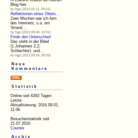
Blog hier.
by hgp (2014.02.11, 09:01)
Reflektionen eines Otters...
Zwei Wochen war ich fern
des Internets, u.a. am
Strand....
by hgp (2013.09.04, 10:51)
Finde den Unterschied
Das steht in der Bibel
(1.Johannes 2,2;
Schlachter): und...
by hgp (2013.09.04, 09:03)
Neue
Kommentare
Statistik
Online seit 6292 Tagen
Letzte
Aktualisierung: 2016.09.01,
11:06
Besucherstatistik seit
21.07.2010
Counter
Archiv