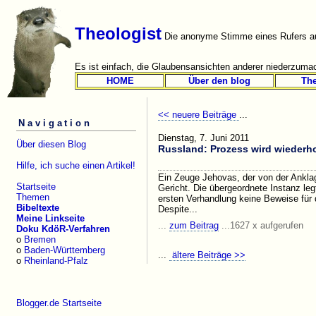
Theologist
Die anonyme Stimme eines Rufers au
Es ist einfach, die Glaubensansichten anderer niederzumac
HOME
Über den blog
Th
<< neuere Beiträge
...
Navigation
Dienstag, 7. Juni 2011
Über diesen Blog
Russland: Prozess wird wiederho
Hilfe, ich suche einen Artikel!
Ein Zeuge Jehovas, der von der Ankla
Startseite
Gericht. Die übergeordnete Instanz leg
Themen
ersten Verhandlung keine Beweise für d
Bibeltexte
Despite...
Meine Linkseite
...
zum Beitrag
...1627 x aufgerufen
Doku KdöR-Verfahren
o
Bremen
o
Baden-Württemberg
...
ältere Beiträge >>
o
Rheinland-Pfalz
Blogger.de Startseite