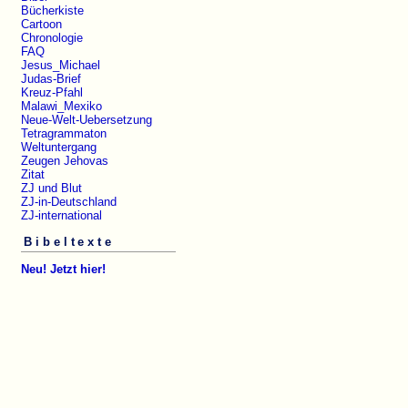
Bücherkiste
Cartoon
Chronologie
FAQ
Jesus_Michael
Judas-Brief
Kreuz-Pfahl
Malawi_Mexiko
Neue-Welt-Uebersetzung
Tetragrammaton
Weltuntergang
Zeugen Jehovas
Zitat
ZJ und Blut
ZJ-in-Deutschland
ZJ-international
Bibeltexte
Neu! Jetzt hier!