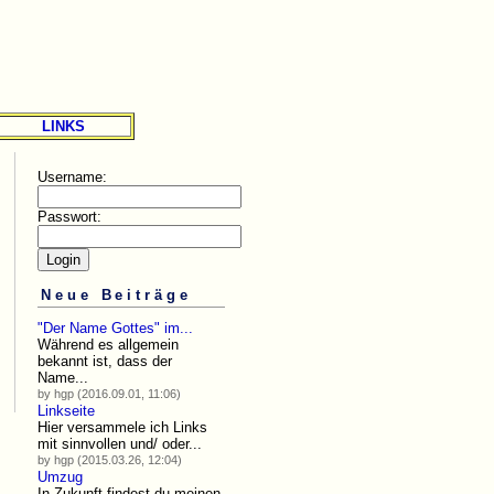
LINKS
Username:
Passwort:
Neue Beiträge
"Der Name Gottes" im...
Während es allgemein
bekannt ist, dass der
Name...
by hgp (2016.09.01, 11:06)
Linkseite
Hier versammele ich Links
mit sinnvollen und/ oder...
by hgp (2015.03.26, 12:04)
Umzug
In Zukunft findest du meinen