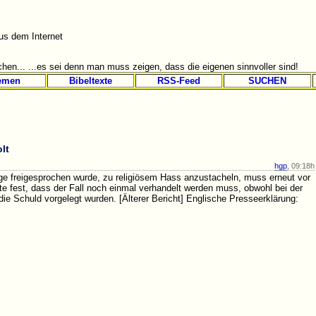
s dem Internet
hen... ...es sei denn man muss zeigen, dass die eigenen sinnvoller sind!
emen
Bibeltexte
RSS-Feed
SUCHEN
lt
hgp
, 09:18h
ge freigesprochen wurde, zu religiösem Hass anzustacheln, muss erneut vor
te fest, dass der Fall noch einmal verhandelt werden muss, obwohl bei der
ie Schuld vorgelegt wurden. [Älterer Bericht] Englische Presseerklärung: