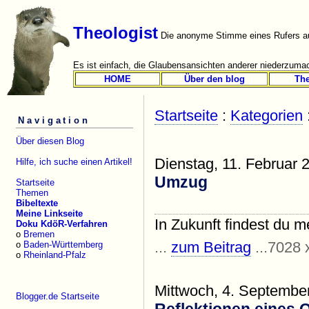
Theologist
Die anonyme Stimme eines Rufers au
Es ist einfach, die Glaubensansichten anderer niederzumac
HOME
Über den blog
Th
Startseite
:
Kategorien
Navigation
Über diesen Blog
Dienstag, 11. Februar 
Hilfe, ich suche einen Artikel!
Umzug
Startseite
Themen
Bibeltexte
Meine Linkseite
In Zukunft findest du m
Doku KdöR-Verfahren
o
Bremen
...
zum Beitrag
...7028 
o
Baden-Württemberg
o
Rheinland-Pfalz
Mittwoch, 4. Septembe
Blogger.de Startseite