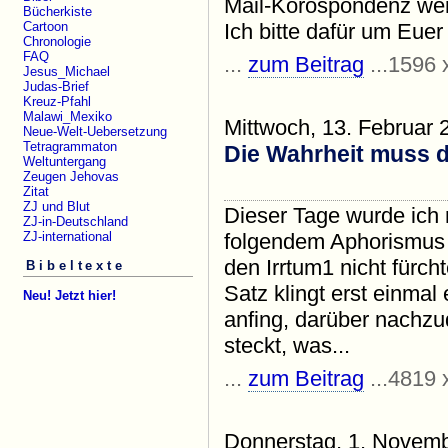
Mail-Korospondenz werd
Bücherkiste
Ich bitte dafür um Euer 
Cartoon
Chronologie
FAQ
...
zum Beitrag
...1596 
Jesus_Michael
Judas-Brief
Kreuz-Pfahl
Malawi_Mexiko
Mittwoch, 13. Februar 
Neue-Welt-Uebersetzung
Tetragrammaton
Die Wahrheit muss d
Weltuntergang
Zeugen Jehovas
Zitat
ZJ und Blut
Dieser Tage wurde ich m
ZJ-in-Deutschland
folgendem Aphorismus
ZJ-international
den Irrtum1 nicht fürch
Bibeltexte
Satz klingt erst einma
Neu! Jetzt hier!
anfing, darüber nachzud
steckt, was...
...
zum Beitrag
...4819 
Donnerstag, 1. Novem