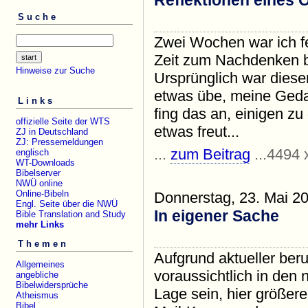
Reflektionen eines 
Suche
Zwei Wochen war ich fe
Zeit zum Nachdenken be
Hinweise zur Suche
Ursprünglich war diese
etwas übe, meine Geda
Links
fing das an, einigen zu
offizielle Seite der WTS
etwas freut...
ZJ in Deutschland
ZJ: Pressemeldungen
...
zum Beitrag
...4494 
englisch
WT-Downloads
Bibelserver
NWÜ online
Online-Bibeln
Donnerstag, 23. Mai 2
Engl. Seite über die NWÜ
In eigener Sache
Bible Translation and Study
mehr Links
Themen
Aufgrund aktueller beru
Allgemeines
voraussichtlich in den 
angebliche
Bibelwidersprüche
Lage sein, hier größere 
Atheismus
Bibel