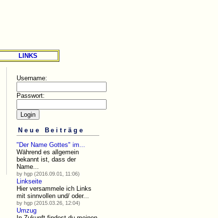
LINKS
Username:
Passwort:
Neue Beiträge
"Der Name Gottes" im...
Während es allgemein
bekannt ist, dass der
Name...
by hgp (2016.09.01, 11:06)
Linkseite
Hier versammele ich Links
mit sinnvollen und/ oder...
by hgp (2015.03.26, 12:04)
Umzug
In Zukunft findest du meinen