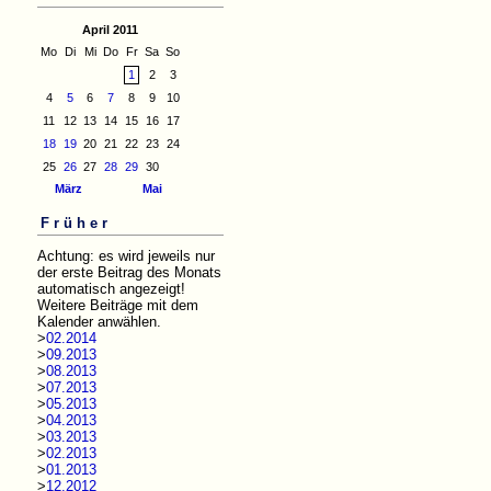
April 2011
Mo
Di
Mi
Do
Fr
Sa
So
1
2
3
4
5
6
7
8
9
10
11
12
13
14
15
16
17
18
19
20
21
22
23
24
25
26
27
28
29
30
März
Mai
Früher
Achtung: es wird jeweils nur
der erste Beitrag des Monats
automatisch angezeigt!
Weitere Beiträge mit dem
Kalender anwählen.
>
02.2014
>
09.2013
>
08.2013
>
07.2013
>
05.2013
>
04.2013
>
03.2013
>
02.2013
>
01.2013
>
12.2012