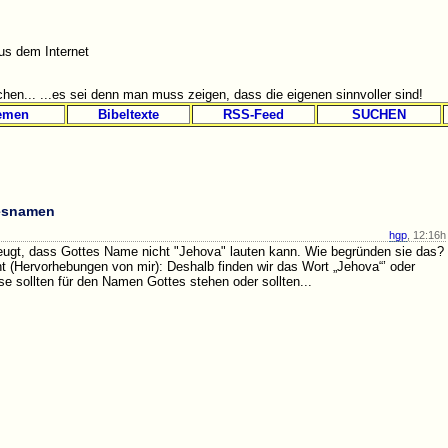
s dem Internet
hen... ...es sei denn man muss zeigen, dass die eigenen sinnvoller sind!
emen
Bibeltexte
RSS-Feed
SUCHEN
tesnamen
hgp
, 12:16h
eugt, dass Gottes Name nicht "Jehova" lauten kann. Wie begründen sie das?
 (Hervorhebungen von mir): Deshalb finden wir das Wort „Jehova“’ oder
e sollten für den Namen Gottes stehen oder sollten...