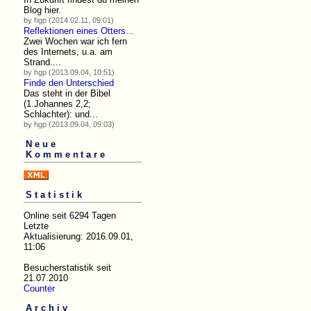
Blog hier.
by hgp (2014.02.11, 09:01)
Reflektionen eines Otters...
Zwei Wochen war ich fern
des Internets, u.a. am
Strand....
by hgp (2013.09.04, 10:51)
Finde den Unterschied
Das steht in der Bibel
(1.Johannes 2,2;
Schlachter): und...
by hgp (2013.09.04, 09:03)
Neue
Kommentare
Statistik
Online seit 6294 Tagen
Letzte
Aktualisierung: 2016.09.01,
11:06
Besucherstatistik seit
21.07.2010
Counter
Archiv