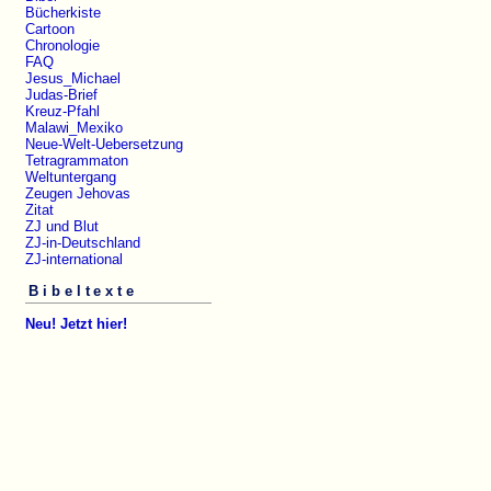
Bücherkiste
Cartoon
Chronologie
FAQ
Jesus_Michael
Judas-Brief
Kreuz-Pfahl
Malawi_Mexiko
Neue-Welt-Uebersetzung
Tetragrammaton
Weltuntergang
Zeugen Jehovas
Zitat
ZJ und Blut
ZJ-in-Deutschland
ZJ-international
Bibeltexte
Neu! Jetzt hier!