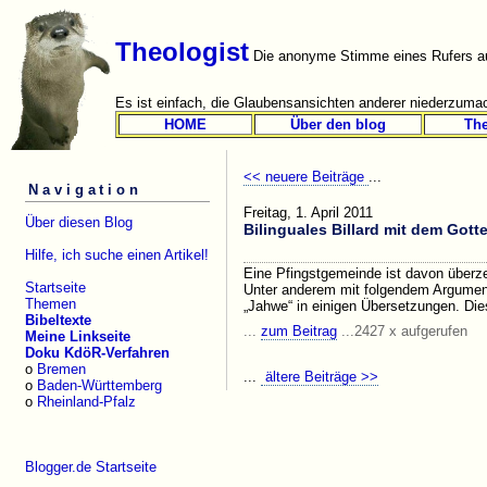
Theologist
Die anonyme Stimme eines Rufers au
Es ist einfach, die Glaubensansichten anderer niederzumac
HOME
Über den blog
Th
<< neuere Beiträge
...
Navigation
Freitag, 1. April 2011
Über diesen Blog
Bilinguales Billard mit dem Got
Hilfe, ich suche einen Artikel!
Eine Pfingstgemeinde ist davon überz
Startseite
Unter anderem mit folgendem Argument
Themen
„Jahwe“ in einigen Übersetzungen. Dies
Bibeltexte
...
zum Beitrag
...2427 x aufgerufen
Meine Linkseite
Doku KdöR-Verfahren
o
Bremen
...
ältere Beiträge >>
o
Baden-Württemberg
o
Rheinland-Pfalz
Blogger.de Startseite