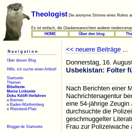
Theologist
Die anonyme Stimme eines Rufers au
Es ist einfach, die Glaubensansichten anderer niederzumac
HOME
Über den blog
Th
<< neuere Beiträge
...
Navigation
Über diesen Blog
Donnerstag, 16. Augus
Usbekistan: Folter 
Hilfe, ich suche einen Artikel!
Startseite
Themen
Bibeltexte
Nach Berichten einer 
Meine Linkseite
Nachrichtenagentur ben
Doku KdöR-Verfahren
o
Bremen
eine 54-jährige Zeugi
o
Baden-Württemberg
o
Rheinland-Pfalz
durchsuchte die Polize
geschmuggelter Literat
Frau zur Polizeiwache a
Blogger.de Startseite