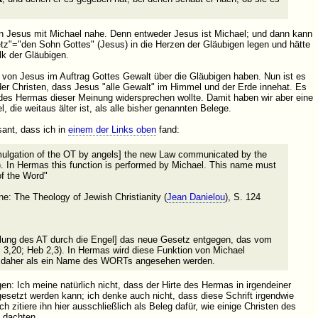
 von Jesus mit Michael nahe. Denn entweder Jesus ist Michael; und dann kann
z"="den Sohn Gottes" (Jesus) in die Herzen der Gläubigen legen und hätte
k der Gläubigen.
von Jesus im Auftrag Gottes Gewalt über die Gläubigen haben. Nun ist es
er Christen, dass Jesus "alle Gewalt" im Himmel und der Erde innehat. Es
des Hermas dieser Meinung widersprechen wollte. Damit haben wir aber eine
l, die weitaus älter ist, als alle bisher genannten Belege.
sant, dass ich in
einem der Links oben
fand:
omulgation of the OT by angels] the new Law communicated by the
). In Hermas this function is performed by Michael. This name must
of the Word"
ine: The Theology of Jewish Christianity (
Jean Danielou
), S. 124
ttlung des AT durch die Engel] das neue Gesetz entgegen, das vom
 3,20; Heb 2,3). In Hermas wird diese Funktion von Michael
daher als ein Name des WORTs angesehen werden.
: Ich meine natürlich nicht, dass der Hirte des Hermas in irgendeiner
setzt werden kann; ich denke auch nicht, dass diese Schrift irgendwie
ch zitiere ihn hier ausschließlich als Beleg dafür, wie einige Christen des
 dachten.