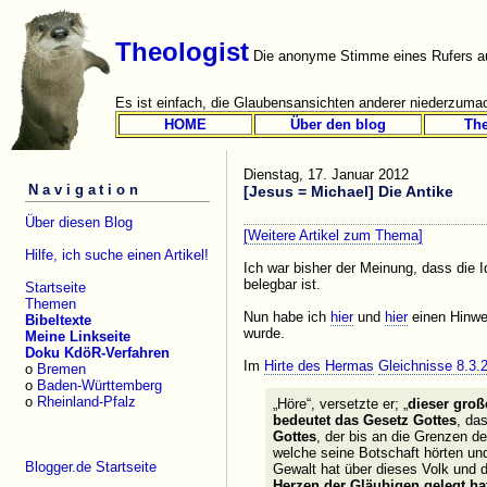
Theologist
Die anonyme Stimme eines Rufers au
Es ist einfach, die Glaubensansichten anderer niederzumac
HOME
Über den blog
Th
Dienstag, 17. Januar 2012
Navigation
[Jesus = Michael] Die Antike
Über diesen Blog
[Weitere Artikel zum Thema]
Hilfe, ich suche einen Artikel!
Ich war bisher der Meinung, dass die I
belegbar ist.
Startseite
Themen
Nun habe ich
hier
und
hier
einen Hinwe
Bibeltexte
wurde.
Meine Linkseite
Doku KdöR-Verfahren
Im
Hirte des Hermas
Gleichnisse 8.3.
o
Bremen
o
Baden-Württemberg
o
Rheinland-Pfalz
„Höre“, versetzte er; „
dieser gro
bedeutet das Gesetz Gottes
, da
Gottes
, der bis an die Grenzen de
welche seine Botschaft hörten un
Blogger.de Startseite
Gewalt hat über dieses Volk und 
Herzen der Gläubigen gelegt ha