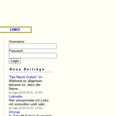
LINKS
Username:
Passwort:
Neue Beiträge
"Der Name Gottes" im...
Während es allgemein
bekannt ist, dass der
Name...
by hgp (2016.09.01, 11:06)
Linkseite
Hier versammele ich Links
mit sinnvollen und/ oder...
by hgp (2015.03.26, 12:04)
Umzug
In Zukunft findest du meinen