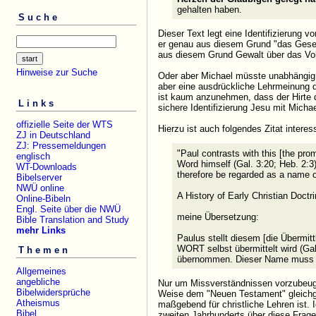
gehalten haben.
Suche
Dieser Text legt eine Identifizierung
er genau aus diesem Grund "das Geset
aus diesem Grund Gewalt über das Vol
Hinweise zur Suche
Oder aber Michael müsste unabhängig 
aber eine ausdrückliche Lehrmeinung d
ist kaum anzunehmen, dass der Hirte 
Links
sichere Identifizierung Jesu mit Michae
offizielle Seite der WTS
Hierzu ist auch folgendes Zitat interes
ZJ in Deutschland
ZJ: Pressemeldungen
"Paul contrasts with this [the pr
englisch
Word himself (Gal. 3:20; Heb. 2:3
WT-Downloads
therefore be regarded as a name 
Bibelserver
NWÜ online
A History of Early Christian Doctr
Online-Bibeln
Engl. Seite über die NWÜ
meine Übersetzung:
Bible Translation and Study
mehr Links
Paulus stellt diesem [die Übermi
WORT selbst übermittelt wird (Gal
Themen
übernommen. Dieser Name muss 
Allgemeines
angebliche
Nur um Missverständnissen vorzubeugen
Bibelwidersprüche
Weise dem "Neuen Testament" gleichge
Atheismus
maßgebend für christliche Lehren ist. I
Bibel
zweiten Jahrhunderts über diese Frage