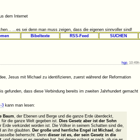
s dem Internet
hen... ...es sei denn man muss zeigen, dass die eigenen sinnvoller sind!
emen
Bibeltexte
RSS-Feed
SUCHEN
hgp
, 10:49h
dee, Jesus mit Michael zu identifizieren, zuerst während der Reformation
is gefunden, dass diese Verbindung bereits im zweiten Jahrhundert gemacht
2-3
kann man lesen:
ße Baum
, der Ebenen und Berge und die ganze Erde überdeckt,
s für die ganze Welt gegeben ist.
Dies Gesetz aber ist der Sohn
r Erde verkündet worden ist. Die Völker in seinem Schatten sind die,
d an ihn glaubten.
Der große und herrliche Engel ist Michael
, der
dasselbe beherrscht. Denn
dieser ist es, der sein Gesetz in die
t
; und denen er es gegeben hat, bei denen schaut er nach, ob sie es