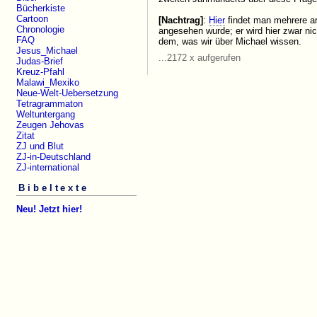
Bücherkiste
Cartoon
[Nachtrag]
:
Hier
findet man mehrere an
Chronologie
angesehen wurde; er wird hier zwar ni
FAQ
dem, was wir über Michael wissen.
Jesus_Michael
...2172 x aufgerufen
Judas-Brief
Kreuz-Pfahl
Malawi_Mexiko
Neue-Welt-Uebersetzung
Tetragrammaton
Weltuntergang
Zeugen Jehovas
Zitat
ZJ und Blut
ZJ-in-Deutschland
ZJ-international
Bibeltexte
Neu! Jetzt hier!