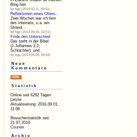
Blog hier.
by hgp (2014.02.11, 09:01)
Reflektionen eines Otters...
Zwei Wochen war ich fern
des Internets, u.a. am
Strand....
by hgp (2013.09.04, 10:51)
Finde den Unterschied
Das steht in der Bibel
(1.Johannes 2,2;
Schlachter): und...
by hgp (2013.09.04, 09:03)
Neue
Kommentare
Statistik
Online seit 6292 Tagen
Letzte
Aktualisierung: 2016.09.01,
11:06
Besucherstatistik seit
21.07.2010
Counter
Archiv