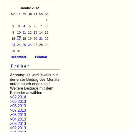
Januar 2012
Mo
Di
Mi
Do
Fr
Sa
So
1
2
3
4
5
6
7
8
9
10
11
12
13
14
15
16
17
18
19
20
21
22
23
24
25
26
27
28
29
30
31
Dezember
Februar
Früher
Achtung: es wird jeweils nur
der erste Beitrag des Monats
automatisch angezeigt!
Weitere Beiträge mit dem
Kalender anwählen.
>
02.2014
>
09.2013
>
08.2013
>
07.2013
>
05.2013
>
04.2013
>
03.2013
>
02.2013