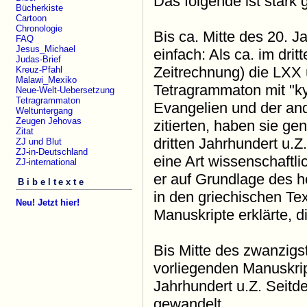
Das folgende ist stark g
Bücherkiste
Cartoon
Chronologie
Bis ca. Mitte des 20.
FAQ
Jesus_Michael
einfach: Als ca. im drit
Judas-Brief
Zeitrechnung) die LXX
Kreuz-Pfahl
Malawi_Mexiko
Tetragrammaton mit "kyr
Neue-Welt-Uebersetzung
Tetragrammaton
Evangelien und der and
Weltuntergang
Zeugen Jehovas
zitierten, haben sie 
Zitat
dritten Jahrhundert u.Z
ZJ und Blut
ZJ-in-Deutschland
eine Art wissenschaftli
ZJ-international
er auf Grundlage des 
Bibeltexte
in den griechischen Te
Neu! Jetzt hier!
Manuskripte erklärte, 
Bis Mitte des zwanzigs
vorliegenden Manuskrip
Jahrhundert u.Z. Seitd
gewandelt.