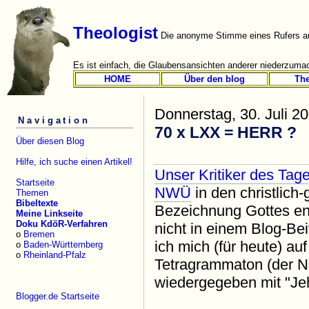
Theologist
Die anonyme Stimme eines Rufers au
Es ist einfach, die Glaubensansichten anderer niederzumac
HOME
Über den blog
Th
Donnerstag, 30. Juli 2
Navigation
70 x LXX = HERR ?
Über diesen Blog
Hilfe, ich suche einen Artikel!
Unser Kritiker des Tag
Startseite
NWÜ
in den christlich-
Themen
Bibeltexte
Bezeichnung Gottes ent
Meine Linkseite
Doku KdöR-Verfahren
nicht in einem Blog-Be
o
Bremen
ich mich (für heute) a
o
Baden-Württemberg
o
Rheinland-Pfalz
Tetragrammaton (der N
wiedergegeben mit "Je
Blogger.de Startseite