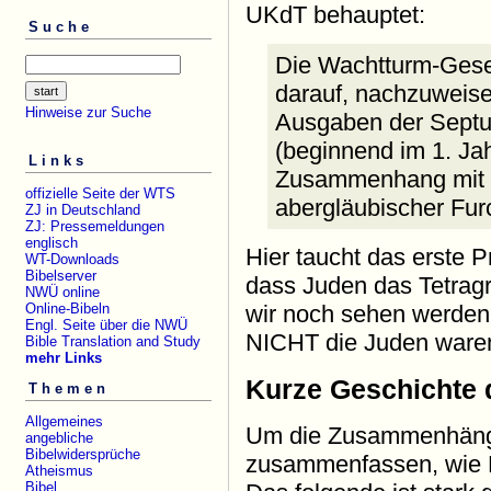
UKdT behauptet:
Suche
Die Wachtturm-Gesel
darauf, nachzuweise
Hinweise zur Suche
Ausgaben der Septua
(beginnend im 1. Ja
Links
Zusammenhang mit d
offizielle Seite der WTS
abergläubischer Furc
ZJ in Deutschland
ZJ: Pressemeldungen
englisch
Hier taucht das erste 
WT-Downloads
Bibelserver
dass Juden das Tetrag
NWÜ online
Online-Bibeln
wir noch sehen werden, 
Engl. Seite über die NWÜ
NICHT die Juden ware
Bible Translation and Study
mehr Links
Kurze Geschichte 
Themen
Allgemeines
Um die Zusammenhänge
angebliche
Bibelwidersprüche
zusammenfassen, wie
Atheismus
Bibel