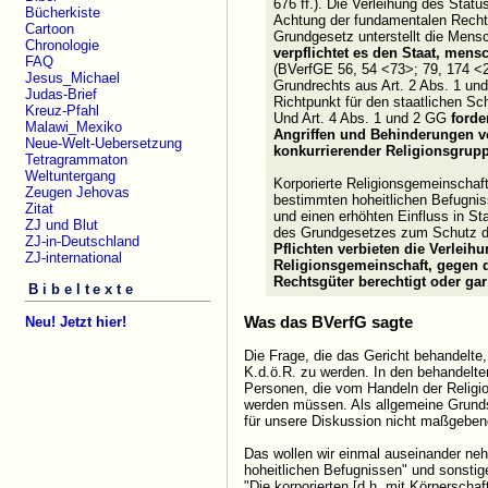
676 ff.). Die Verleihung des Statu
Bücherkiste
Achtung der fundamentalen Rechte
Cartoon
Grundgesetz unterstellt die Men
Chronologie
verpflichtet es den Staat, mens
FAQ
(BVerfGE 56, 54 <73>; 79, 174 <2
Jesus_Michael
Grundrechts aus Art. 2 Abs. 1 un
Judas-Brief
Richtpunkt für den staatlichen Sc
Kreuz-Pfahl
Und Art. 4 Abs. 1 und 2 GG
forde
Malawi_Mexiko
Angriffen und Behinderungen v
Neue-Welt-Uebersetzung
konkurrierender Religionsgrup
Tetragrammaton
Weltuntergang
Korporierte Religionsgemeinschaft
Zeugen Jehovas
bestimmten hoheitlichen Befugnis
Zitat
und einen erhöhten Einfluss in St
ZJ und Blut
des Grundgesetzes zum Schutz de
ZJ-in-Deutschland
Pflichten verbieten die Verleih
ZJ-international
Religionsgemeinschaft, gegen d
Rechtsgüter berechtigt oder gar 
Bibeltexte
Was das BVerfG sagte
Neu! Jetzt hier!
Die Frage, die das Gericht behandelte
K.d.ö.R. zu werden. In den behandelten
Personen, die vom Handeln der Religio
werden müssen. Als allgemeine Grundsä
für unsere Diskussion nicht maßgebend
Das wollen wir einmal auseinander ne
hoheitlichen Befugnissen" und sonstig
"Die korporierten [d.h. mit Körperscha