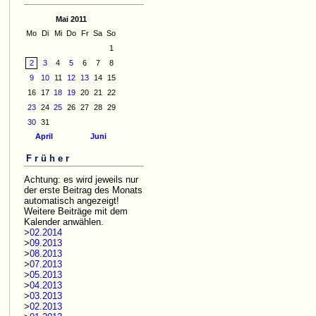
Mai 2011
Mo
Di
Mi
Do
Fr
Sa
So
1
2
3
4
5
6
7
8
9
10
11
12
13
14
15
16
17
18
19
20
21
22
23
24
25
26
27
28
29
30
31
April
Juni
Früher
Achtung: es wird jeweils nur
der erste Beitrag des Monats
automatisch angezeigt!
Weitere Beiträge mit dem
Kalender anwählen.
>
02.2014
>
09.2013
>
08.2013
>
07.2013
>
05.2013
>
04.2013
>
03.2013
>
02.2013