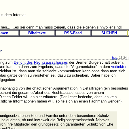
s dem Internet
hen... ...es sei denn man muss zeigen, dass die eigenen sinnvoller sind!
emen
Bibeltexte
RSS-Feed
SUCHEN
r
hgp
, 16:24h
nung zum
Bericht des Rechtsausschusses
der Bremer Bürgerschaft äußern.
en kam ich dann zum Ergebnis, dass die "Argumentation" in dem
verlinkten
ziehbar ist, dass man sie schlecht kommentieren kann ohne dass man sich
 das ganze denn zu verstehen sei, dazu zu schreiben. Daher habe ich
fgegeben.
unabhängig von der chaotischen Argumentation in Detailfragen (ein besonders
ochen) die gesamte Arbeit des Rechtsausschusses von einem
iesen Fehler will ich hier erläutern. (Der Leser bedenke, dass ich kein
htliche Informationen haben will, sollte sich an einen Fachmann wenden).
Grundgesetz stehen Ehe und Familie unter dem besonderen Schutz
u beleuchten, ob und inwieweit die Religionsgemeinschaft Jehovas
rch ihre Mitglieder den grundgesetzlich garantierten Schutz von Ehe
r gefährdet.