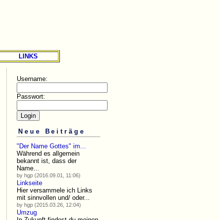
LINKS
Username:
Passwort:
Neue Beiträge
"Der Name Gottes" im...
Während es allgemein
bekannt ist, dass der
Name...
by hgp (2016.09.01, 11:06)
Linkseite
Hier versammele ich Links
mit sinnvollen und/ oder...
by hgp (2015.03.26, 12:04)
Umzug
In Zukunft findest du meinen