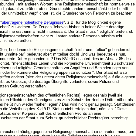
gebunden", mit anderen Worten: eine Religionsgemeinschaft ist normalerweise
ändig darauf zu prüfen, ob es Grundrechte anderer einschränkt oder betrifft.
der unmittelbar verpflichtet ist, die Grundrechte von Personen zu beachten.
"
übertragene hoheitliche Befugnisse
", z.B. für die Möglichkeit eigene
achen" zu widmen. Da Zeugen Jehovas bisher in keiner Weise derartige
snahme erst einmal nicht interessant. Der Staat muss "lediglich" prüfen, ob
ligionsgemeinschaften nicht zu Lasten anderer Personen missbraucht
s nichts zu prüfen.
rüfen, bei denen die Religionsgemeinschaft "nicht unmittelbar" gebunden ist,
cht unmittelbar" bedeutet aber: mittelbar doch! Und was bedeutet es nun,
ndrechte Dritter gebunden ist? Das BVerfG erläutert dies im Absatz 85 des
pflichtet, "menschliches Leben und die körperliche Unversehrtheit zu schützen"
elnen und religiöse Gemeinschaften vor Angriffen und Behinderungen von
oder konkurrierender Religionsgruppen zu schützen". Der Staat ist also
griffen anderer (hier: der untersuchten Religionsgemeinschaft) auf die eigenen
t es Gesetze, die derartige Übergriffe verbieten, sowie Polizei und
etzen Geltung verschaffen.
gionsgemeinschaften des öffentlichen Rechts] liegen deshalb [weil sie
deren Pflichten des Grundgesetzes zum Schutz der Rechte Dritter näher als
 heißt nun wieder "näher liegen"? Das wird nicht genau gesagt. Stattdessen
n die Verleihung des K.d.ö.R.-Status nicht erfolgen darf, nämlich: "Diese
 Status einer Körperschaft des öffentlichen Rechts an eine
uschreiten der Staat zum Schutz grundrechtlicher Rechtsgüter berechtigt
hinreichend häufig) gegen eine Religionsgemeinschaft einschreiten muss, um