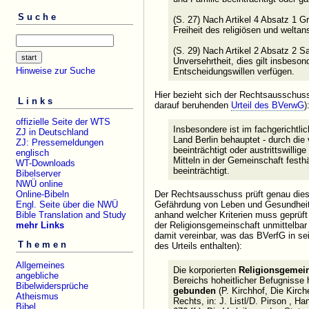
Suche
(S. 27) Nach Artikel 4 Absatz 1 G
Freiheit des religiösen und welta
(S. 29) Nach Artikel 2 Absatz 2 S
Unversehrtheit, dies gilt insbeson
Hinweise zur Suche
Entscheidungswillen verfügen.
Hier bezieht sich der Rechtsausschus
Links
darauf beruhenden
Urteil des BVerwG
)
offizielle Seite der WTS
Insbesondere ist im fachgerichtli
ZJ in Deutschland
Land Berlin behauptet - durch die
ZJ: Pressemeldungen
beeinträchtigt oder austrittswilli
englisch
Mitteln in der Gemeinschaft festh
WT-Downloads
beeinträchtigt.
Bibelserver
NWÜ online
Online-Bibeln
Der Rechtsausschuss prüft genau dies
Engl. Seite über die NWÜ
Gefährdung von Leben und Gesundheit d
Bible Translation and Study
anhand welcher Kriterien muss geprüft
mehr Links
der Religionsgemeinschaft unmittelbar
damit vereinbar, was das BVerfG in 
Themen
des Urteils enthalten):
Allgemeines
Die korporierten
Religionsgemein
angebliche
Bereichs hoheitlicher Befugnisse 
Bibelwidersprüche
gebunden
(P. Kirchhof, Die Kirc
Atheismus
Rechts, in: J. Listl/D. Pirson , H
Bibel