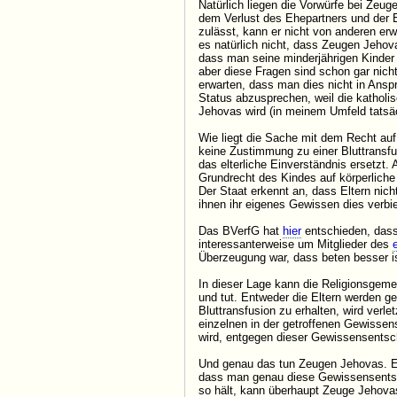
Natürlich liegen die Vorwürfe bei Zeu
dem Verlust des Ehepartners und der E
zulässt, kann er nicht von anderen e
es natürlich nicht, dass Zeugen Jehov
dass man seine minderjährigen Kinder 
aber diese Fragen sind schon gar nich
erwarten, dass man dies nicht in Ansp
Status abzusprechen, weil die katholi
Jehovas wird (in meinem Umfeld tatsäch
Wie liegt die Sache mit dem Recht auf
keine Zustimmung zu einer Bluttransfus
das elterliche Einverständnis ersetzt. 
Grundrecht des Kindes auf körperliche
Der Staat erkennt an, dass Eltern nic
ihnen ihr eigenes Gewissen dies verbie
Das BVerfG hat
hier
entschieden, dass
interessanterweise um Mitglieder des
Überzeugung war, dass beten besser i
In dieser Lage kann die Religionsgeme
und tut. Entweder die Eltern werden g
Bluttransfusion zu erhalten, wird verle
einzelnen in der getroffenen Gewisse
wird, entgegen dieser Gewissensentsch
Und genau das tun Zeugen Jehovas. Ei
dass man genau diese Gewissensentsche
so hält, kann überhaupt Zeuge Jehova