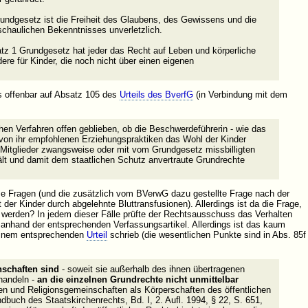
rundgesetz ist die Freiheit des Glaubens, des Gewissens und die
nschaulichen Bekenntnisses unverletzlich.
atz 1 Grundgesetz hat jeder das Recht auf Leben und körperliche
dere für Kinder, die noch nicht über einen eigenen
s offenbar auf Absatz 105 des
Urteils des BverfG
(in Verbindung mit dem
:
chen Verfahren offen geblieben, ob die Beschwerdeführerin - wie das
 von ihr empfohlenen Erziehungspraktiken das Wohl der Kinder
ge Mitglieder zwangsweise oder mit vom Grundgesetz missbilligten
ält und damit dem staatlichen Schutz anvertraute Grundrechte
e Fragen (und die zusätzlich vom BVerwG dazu gestellte Frage nach der
er Kinder durch abgelehnte Bluttransfusionen). Allerdings ist da die Frage,
 werden? In jedem dieser Fälle prüfte der Rechtsausschuss das Verhalten
 anhand der entsprechenden Verfassungsartikel. Allerdings ist das kaum
seinem entsprechenden
Urteil
schrieb (die wesentlichen Punkte sind in Abs. 85f
schaften sind
- soweit sie außerhalb des ihnen übertragenen
handeln -
an die einzelnen Grundrechte nicht unmittelbar
hen und Religionsgemeinschaften als Körperschaften des öffentlichen
andbuch des Staatskirchenrechts, Bd. I, 2. Aufl. 1994, § 22, S. 651,