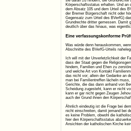
sie daran zu hindern, die Grundrechte
Körperschaftsstatus erhalten. Und an
dem Absatz 105 und dem Urteil des B
der Bremer Bürgerschaft nicht oder hö
Gegensatz zum Urteil des BVerfG) das
Grundrechte dritter gemessen. Damit g
deutlich über das hinaus, was eigentlic
Eine verfassungskonforme Prü
Was würde denn herauskommen, wenn d
Abschnitte des BVerfG-Urteils nahelege
Ich will mit der Unverletzlichkeit der
dass der Staat gegen die Religionsgem
hindern, Familien und Ehen zu zerstör
und welche Art von Kontakt Familienm
das nicht vor; allein der Gedanke an d
man bei Familientreffen lächeln muss
Gerichte, die das dann anhand von Be
Scheidung zugesteht, kann er nicht v
kann er gar nicht gegen Zeugen Jehovas
auch der Grund ihnen den Körperschaf
Ähnlich eindeutig ist die Frage bei de
nicht einschreiten, damit jemand bei 
es keine Problem, obwohl die katholi
hier den Körperschaftsstatus abzuerke
Ansichten der katholischen Kirche kei