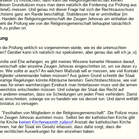
 anderer zu missachten, dann kann die Religionsgemeinschaft keinen
 diesen Grundsätzen muss man dann natürlich die Forderung zur Prüfung aus
VerwG messen. Und genau mit dieser Frage hat sich der Rechtsausschuss
chstens ganz am Rande beschäftigt. Stattdessen hat er unmittelbar (im
 Handeln der Religionsgemeinschaft der Zeugen Jehovas am einhalten der
eht die Prüfung wie von der Religionsgemeinschaft behauptet tatsächlich
h zu prüfen ist.
fung
ie Prüfung wirklich so vorgenommen würde, wie es die untersuchten
n? Darüber kann ich natürlich nur spekulieren, aber genau das will ich ja ;o)
 Familie und Ehe anfangen; es gibt meines Wissens keinerlei Hinweise darauf,
einschaft oder einzelne Zeugen Jehovas eingeschritten ist, um sie daran zu
en. Wie sollte er auch? An welchem Maßstab will er messen, wie viel Kontakt
itglieder untereinander haben müssen? Aus gutem Grund schreibt der Staat
erartige Regelungen könnte Albträume bereiten: Gerichtsbeschlüsse, wie viel
, was für einen warmherzigen Eindruck man hinterlassen muss und die armen
weisfotos entscheiden müssen. Und solange der Staat das Recht auf
on anderen erwarten, dass sie Scheidungen
um jeden Preis
verhindern. Damit
 einschreiten, solange sie so handeln wie sie derzeit tun. Und damit entfällt
tsstatus zu versagen.
m "Festhalten von Mitgliedern in der Religionsgemeinschaft". Die Polizei muss
den Zeugen Jehovas austreten muss. Selbst bei der katholischen Kirche gibt
sche Kirche
keinen Kirchenaustritt zulässt
! Anstatt der katholischen Kirche
nnen, hat der Staat ein Gesetz erlassen, dass dafür sorgt, dass die
ne rechtlichen Auswirkungen für den einzelnen haben.