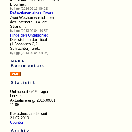
Blog hier.
by hgp (2014.02.11, 09:01)
Reflektionen eines Otters...
Zwei Wochen war ich fern
des Internets, u.a. am
Strand....
by hgp (2013.09.04, 10:51)
Finde den Unterschied
Das steht in der Bibel
(1.Johannes 2,2;
Schlachter): und...
by hgp (2013.09.04, 09:03)
Neue
Kommentare
Statistik
Online seit 6294 Tagen
Letzte
Aktualisierung: 2016.09.01,
11:06
Besucherstatistik seit
21.07.2010
Counter
Archiv