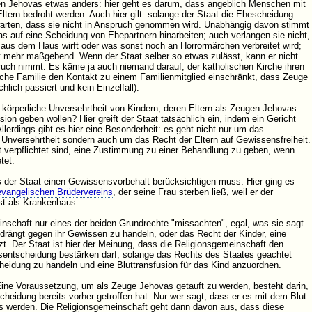
gen Jehovas etwas anders: hier geht es darum, dass angeblich Menschen mit
ltern bedroht werden. Auch hier gilt: solange der Staat die Ehescheidung
rwarten, dass sie nicht in Anspruch genommen wird. Unabhängig davon stimmt
as auf eine Scheidung von Ehepartnern hinarbeiten; auch verlangen sie nicht,
aus dem Haus wirft oder was sonst noch an Horrormärchen verbreitet wird;
t mehr maßgebend. Wenn der Staat selber so etwas zulässt, kann er nicht
ruch nimmt. Es käme ja auch niemand darauf, der katholischen Kirche ihren
sche Familie den Kontakt zu einem Familienmitglied einschränkt, dass Zeuge
lich passiert und kein Einzelfall).
 körperliche Unversehrtheit von Kindern, deren Eltern als Zeugen Jehovas
ion geben wollen? Hier greift der Staat tatsächlich ein, indem ein Gericht
Allerdings gibt es hier eine Besonderheit: es geht nicht nur um das
 Unversehrtheit sondern auch um das Recht der Eltern auf Gewissensfreiheit.
ht verpflichtet sind, eine Zustimmung zu einer Behandlung zu geben, wenn
tet.
 der Staat einen Gewissensvorbehalt berücksichtigen muss. Hier ging es
evangelischen Brüdervereins
, der seine Frau sterben ließ, weil er der
st als Krankenhaus.
inschaft nur eines der beiden Grundrechte "missachten", egal, was sie sagt
edrängt gegen ihr Gewissen zu handeln, oder das Recht der Kinder, eine
tzt. Der Staat ist hier der Meinung, dass die Religionsgemeinschaft den
nsentscheidung bestärken darf, solange das Rechts des Staates geachtet
eidung zu handeln und eine Bluttransfusion für das Kind anzuordnen.
ne Voraussetzung, um als Zeuge Jehovas getauft zu werden, besteht darin,
idung bereits vorher getroffen hat. Nur wer sagt, dass er es mit dem Blut
s werden. Die Religionsgemeinschaft geht dann davon aus, dass diese