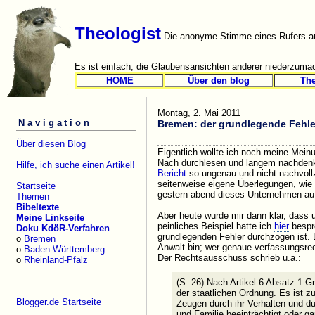
Theologist
Die anonyme Stimme eines Rufers au
Es ist einfach, die Glaubensansichten anderer niederzumac
HOME
Über den blog
Th
Montag, 2. Mai 2011
Navigation
Bremen: der grundlegende Fehle
Über diesen Blog
Eigentlich wollte ich noch meine Mei
Nach durchlesen und langem nachdenk
Hilfe, ich suche einen Artikel!
Bericht
so ungenau und nicht nachvoll
seitenweise eigene Überlegungen, wie
Startseite
gestern abend dieses Unternehmen au
Themen
Bibeltexte
Aber heute wurde mir dann klar, dass 
Meine Linkseite
peinliches Beispiel hatte ich
hier
bespr
Doku KdöR-Verfahren
grundlegenden Fehler durchzogen ist. D
o
Bremen
Anwalt bin; wer genaue verfassungsrec
o
Baden-Württemberg
Der Rechtsausschuss schrieb u.a.:
o
Rheinland-Pfalz
(S. 26) Nach Artikel 6 Absatz 1 
der staatlichen Ordnung. Es ist z
Blogger.de Startseite
Zeugen durch ihr Verhalten und du
und Familie beeinträchtigt oder ga