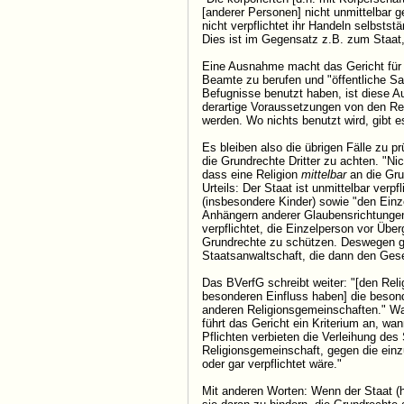
[anderer Personen] nicht unmittelbar 
nicht verpflichtet ihr Handeln selbstst
Dies ist im Gegensatz z.B. zum Staat, 
Eine Ausnahme macht das Gericht für 
Beamte zu berufen und "öffentliche S
Befugnisse benutzt haben, ist diese Au
derartige Voraussetzungen von den Re
werden. Wo nichts benutzt wird, gibt e
Es bleiben also die übrigen Fälle zu p
die Grundrechte Dritter zu achten. "Ni
dass eine Religion
mittelbar
an die Gru
Urteils: Der Staat ist unmittelbar ver
(insbesondere Kinder) sowie "den Einz
Anhängern anderer Glaubensrichtungen 
verpflichtet, die Einzelperson vor Über
Grundrechte zu schützen. Deswegen gib
Staatsanwaltschaft, die dann den Ges
Das BVerfG schreibt weiter: "[den Reli
besonderen Einfluss haben] die beson
anderen Religionsgemeinschaften." Was
führt das Gericht ein Kriterium an, wan
Pflichten verbieten die Verleihung des
Religionsgemeinschaft, gegen die einz
oder gar verpflichtet wäre."
Mit anderen Worten: Wenn der Staat (