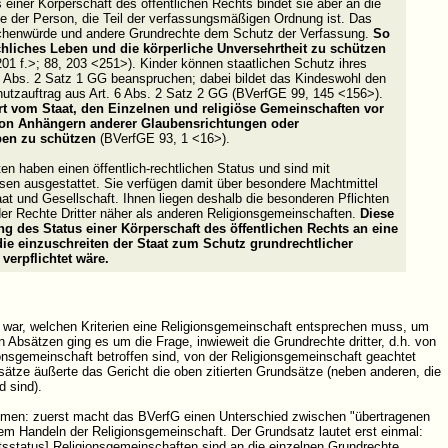
s einer Körperschaft des öffentlichen Rechts bindet sie aber an die
 der Person, die Teil der verfassungsmäßigen Ordnung ist. Das
schenwürde und andere Grundrechte dem Schutz der Verfassung.
So
chliches Leben und die körperliche Unversehrtheit zu schützen
01 f.>; 88, 203 <251>). Kinder können staatlichen Schutz ihres
d Abs. 2 Satz 1 GG beanspruchen; dabei bildet das Kindeswohl den
hutzauftrag aus Art. 6 Abs. 2 Satz 2 GG (BVerfGE 99, 145 <156>).
rt vom Staat, den Einzelnen und religiöse Gemeinschaften vor
on Anhängern anderer Glaubensrichtungen oder
pen zu schützen
(BVerfGE 93, 1 <16>).
en haben einen öffentlich-rechtlichen Status und sind mit
sen ausgestattet. Sie verfügen damit über besondere Machtmittel
aat und Gesellschaft. Ihnen liegen deshalb die besonderen Pflichten
r Rechte Dritter näher als anderen Religionsgemeinschaften.
Diese
ung des Status einer Körperschaft des öffentlichen Rechts an eine
ie einzuschreiten der Staat zum Schutz grundrechtlicher
verpflichtet wäre.
, war, welchen Kriterien eine Religionsgemeinschaft entsprechen muss, um
 Absätzen ging es um die Frage, inwieweit die Grundrechte dritter, d.h. von
nsgemeinschaft betroffen sind, von der Religionsgemeinschaft geachtet
tze äußerte das Gericht die oben zitierten Grundsätze (neben anderen, die
 sind).
hmen: zuerst macht das BVerfG einen Unterschied zwischen "übertragenen
em Handeln der Religionsgemeinschaft. Der Grundsatz lautet erst einmal:
ftsstatus] Religionsgemeinschaften sind an die einzelnen Grundrechte